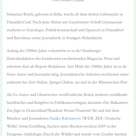
Foto: Robert Lamla
Sebastian Brück, geboren in Köln, wuchs ab dem dritten Lebensjahr in
Düsseldorf auf. Nach dem Abitur am Geschwister-Scholl-Gymnasium
studierte er Soziologie, Politikwissenschaft und Spanisch in Düsseldorf
und Barcelona sowie Journalistik in Stuttgart-Hohenheim.
Anfang der 2000er Jahre volontierte er in der Hamburger
Zentralredaktion des bundesweit erscheinenden Magazins
Prinz
und
arbeitete dort als Report-Redakteur. Seit Mitte der 2000er Jahre ist er als
freier Autor und Journalist tätig. Journalistische Arbeiten erschienen unter
anderem bei
Zeit Online
,
Spiegel Online
,
taz
und in der
Rheinischen Post
.
Als Co-Autor und Ghostwriter veröffentlichte Brück mehrere erzählende
Sachbücher und Ratgeber in Publikumsverlagen, darunter
Der Balkanizer.
Ein Jugo in Deutschland
(Random House/Dumont) für und mit dem
Musiker und Journalisten
Danko Rabrenović
(WDR, ZDF, Deutsche
Welle). Seine Erzählung
Suchen unter Buchen
erschien 2019 in der
Diogenes-Anthologie
Durch die Wälder
und wurde vom Goethe-Institut