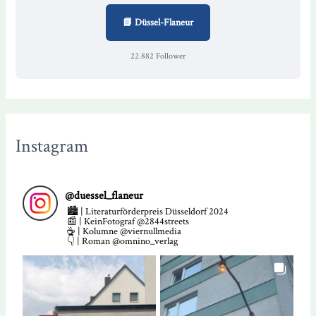
📘 Düssel-Flaneur
22.882 Follower
Instagram
@
duessel_flaneur
🏙️ | Literaturförderpreis Düsseldorf 2024
📰 | KeinFotograf @2844streets
☕ | Kolumne @viernullmedia
👇 | Roman @omnino_verlag