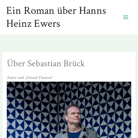
Zum
Ein Roman über Hanns
Inhalt
Heinz Ewers
springen
Über Sebastian Brück
Autor und „Düssel-Flaneur“