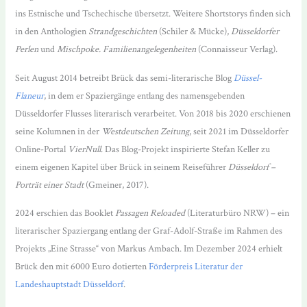
ins Estnische und Tschechische übersetzt. Weitere Shortstorys finden sich
in den Anthologien
Strandgeschichten
(Schiler & Mücke),
Düsseldorfer
Perlen
und
Mischpoke. Familienangelegenheiten
(Connaisseur Verlag).
Seit August 2014 betreibt Brück das semi-literarische Blog
Düssel-
Flaneur
, in dem er Spaziergänge entlang des namensgebenden
Düsseldorfer Flusses literarisch verarbeitet. Von 2018 bis 2020 erschienen
seine Kolumnen in der
Westdeutschen Zeitung
, seit 2021 im Düsseldorfer
Online-Portal
VierNull
. Das Blog-Projekt inspirierte Stefan Keller zu
einem eigenen Kapitel über Brück in seinem Reiseführer
Düsseldorf –
Porträt einer Stadt
(Gmeiner, 2017).
2024 erschien das Booklet
Passagen Reloaded
(Literaturbüro NRW) – ein
literarischer Spaziergang entlang der Graf-Adolf-Straße im Rahmen des
Projekts „Eine Strasse“ von Markus Ambach. Im Dezember 2024 erhielt
Brück den mit 6000 Euro dotierten
Förderpreis Literatur der
Landeshauptstadt Düsseldorf
.